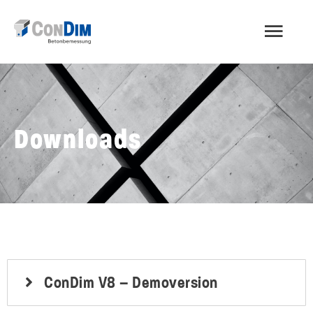
Zum
HAU
Inhalt
springen
Downloads
ConDim V8 – Demoversion