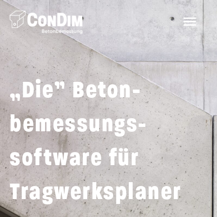
Zum
HAU
Inhalt
springen
„Die” Beton­
bemessungs­
software für
Tragwerks­planer